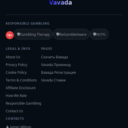
Vavada
RESPONSIBLE GAMBLING
🛡️
🛡️
🛡️
Gambling Therapy
BeGambleAware
NCPG
18+
LEGAL & INFO
PAGES
About Us
Скачать Вавада
Privacy Policy
Vavada Промокод
Cookie Policy
Вавада Регистрация
Terms & Conditions
Vavada Ставки
Affiliate Disclosure
How We Rate
Responsible Gambling
Contact Us
CONTACTS
👤 James Wilson